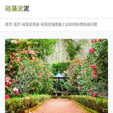
硅藻泥
泥
首页
/
首页
/
硅藻泥答疑
/
硅藻泥墙面施工后如何处理色差问题