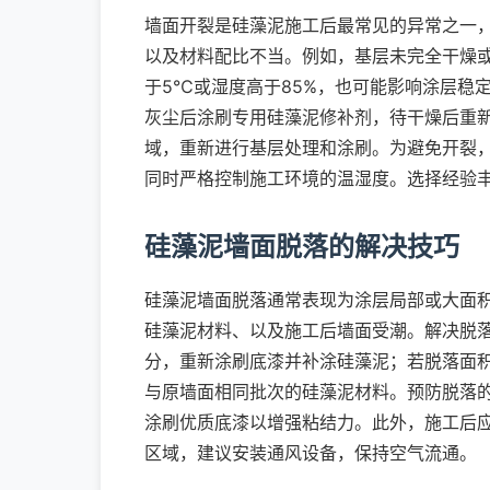
墙面开裂是硅藻泥施工后最常见的异常之一
以及材料配比不当。例如，基层未完全干燥
于5℃或湿度高于85%，也可能影响涂层稳
灰尘后涂刷专用硅藻泥修补剂，待干燥后重
域，重新进行基层处理和涂刷。为避免开裂
同时严格控制施工环境的温湿度。选择经验
硅藻泥墙面脱落的解决技巧
硅藻泥墙面脱落通常表现为涂层局部或大面
硅藻泥材料、以及施工后墙面受潮。解决脱
分，重新涂刷底漆并补涂硅藻泥；若脱落面
与原墙面相同批次的硅藻泥材料。预防脱落
涂刷优质底漆以增强粘结力。此外，施工后
区域，建议安装通风设备，保持空气流通。