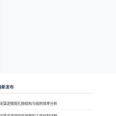
最新发布
硅藻泥微观孔隙结构与吸附效率分析
硅藻泥调湿呼吸墙面的工作机制详解