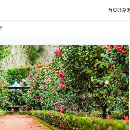
首页
硅藻
常