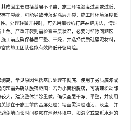
，其成因主要包括基层不平整、施工环境湿度过高或过低、
或存在裂缝，可能导致硅藻泥涂层开裂；施工时环境温度低
定性。处理轻微开裂时，可先用细砂纸打磨裂缝周边，清理
新上色。严重开裂则需检查基层状况，必要时铲除问题区
，施工前应确保基层平整、干燥，并选择优质硅藻泥材料，
丰富的施工团队也能有效降低开裂风险。
积剥离，常见原因包括基层处理不彻底、使用了劣质底漆或
落问题需先确认脱落范围：若为小面积脱落，可清理松动部
积较大，建议整体铲除重做，确保基层干净、平整，并使用
的关键在于施工前的基层处理：墙面需清理油污、灰尘，并
应避免墙面长时间暴露在潮湿环境中，如浴室或靠近水源的