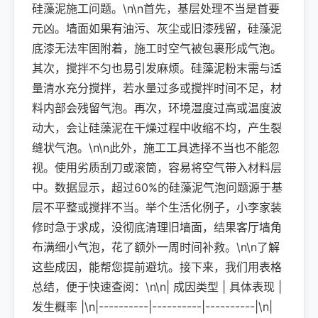
硅藻泥施工问题。\n\n首先，基层处理不当是首要
元凶。墙面如果有油污、灰尘或旧漆残留，硅藻泥
底漆无法牢固附着，施工时空气被包裹形成气泡。
其次，搅拌不匀也易引发麻烦。硅藻泥粉末需与适
量清水充分搅拌，若水量过多或搅拌时间不足，材
料内部会残留气泡。再次，环境湿度过高或温度波
动大，会让硅藻泥在干燥过程中收缩不均，产生裂
缝状气泡。\n\n此外，施工工具选择不当也不能忽
视。使用劣质刮刀或滚筒，容易将空气带入材料层
中。数据显示，超过60%的硅藻泥气泡问题源于基
层不平整或搅拌不当。举个生活化例子，小李家装
修时急于求成，没彻底清理旧墙面，结果客厅墙角
布满细小气泡，花了额外一周时间补救。\n\n了解
这些成因，能帮您提前避坑。接下来，我们用表格
总结，便于快速查阅：\n\n| 成因类型 | 具体表现 |
发生概率 |\n|----------|----------|----------|\n|