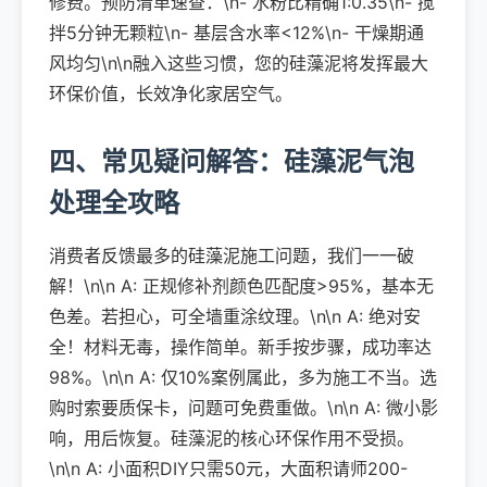
修费。预防清单速查：\n- 水粉比精确1:0.35\n- 搅
拌5分钟无颗粒\n- 基层含水率<12%\n- 干燥期通
风均匀\n\n融入这些习惯，您的硅藻泥将发挥最大
环保价值，长效净化家居空气。
四、常见疑问解答：硅藻泥气泡
处理全攻略
消费者反馈最多的硅藻泥施工问题，我们一一破
解！\n\n A: 正规修补剂颜色匹配度>95%，基本无
色差。若担心，可全墙重涂纹理。\n\n A: 绝对安
全！材料无毒，操作简单。新手按步骤，成功率达
98%。\n\n A: 仅10%案例属此，多为施工不当。选
购时索要质保卡，问题可免费重做。\n\n A: 微小影
响，用后恢复。硅藻泥的核心环保作用不受损。
\n\n A: 小面积DIY只需50元，大面积请师200-