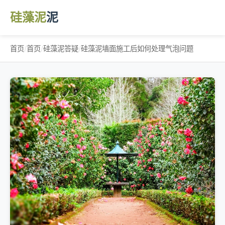
硅藻泥
泥
首页
/
首页
/
硅藻泥答疑
/
硅藻泥墙面施工后如何处理气泡问题