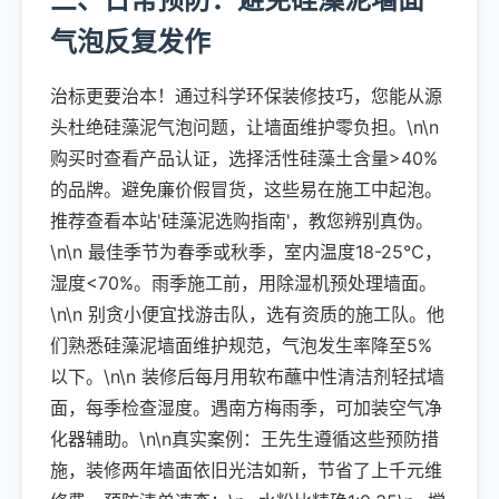
气泡反复发作
治标更要治本！通过科学环保装修技巧，您能从源
头杜绝硅藻泥气泡问题，让墙面维护零负担。\n\n
购买时查看产品认证，选择活性硅藻土含量>40%
的品牌。避免廉价假冒货，这些易在施工中起泡。
推荐查看本站'硅藻泥选购指南'，教您辨别真伪。
\n\n 最佳季节为春季或秋季，室内温度18-25℃，
湿度<70%。雨季施工前，用除湿机预处理墙面。
\n\n 别贪小便宜找游击队，选有资质的施工队。他
们熟悉硅藻泥墙面维护规范，气泡发生率降至5%
以下。\n\n 装修后每月用软布蘸中性清洁剂轻拭墙
面，每季检查湿度。遇南方梅雨季，可加装空气净
化器辅助。\n\n真实案例：王先生遵循这些预防措
施，装修两年墙面依旧光洁如新，节省了上千元维