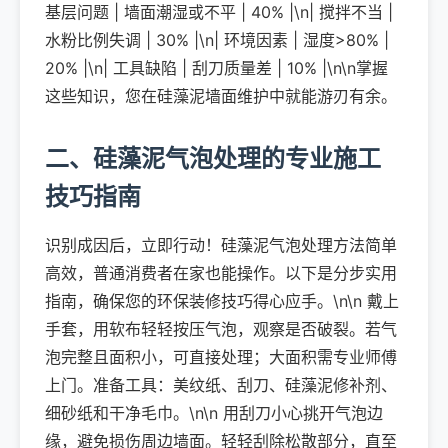
基层问题 | 墙面潮湿或不平 | 40% |\n| 搅拌不当 |
水粉比例失调 | 30% |\n| 环境因素 | 湿度>80% |
20% |\n| 工具缺陷 | 刮刀质量差 | 10% |\n\n掌握
这些知识，您在硅藻泥墙面维护中就能游刃有余。
二、硅藻泥气泡处理的专业施工
技巧指南
识别成因后，立即行动！硅藻泥气泡处理方法简单
高效，普通消费者在家也能操作。以下是分步实用
指南，确保您的环保装修技巧得心应手。\n\n 戴上
手套，用软布轻轻按压气泡，观察是否破裂。若气
泡完整且面积小，可直接处理；大面积需专业师傅
上门。准备工具：美纹纸、刮刀、硅藻泥修补剂、
细砂纸和干净毛巾。\n\n 用刮刀小心挑开气泡边
缘，避免损伤周边墙面。轻轻刮除松散部分，直至