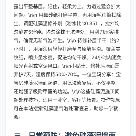
露出平整基层。记住，轻柔为上，力道过猛会扩大
问题。\n\n 用细砂纸打磨平整，再用湿毛巾擦拭除
尘。调配硅藻泥修补剂（粉水比1:0.35），搅拌均
匀静置5分钟。均匀涂抹于坑洼处，用刮刀压实排
气，确保无新气泡产生。\n\n 待修补层半干（约2
小时），用湿海绵轻轻打磨至与原墙平滑。覆盖美
纹纸，喷少量水雾，促进均匀干燥。24小时内避免
阳光直射或空调风口。\n\n小贴士：修补后墙面需
养护7天，湿度保持50%-70%。一位宝妈分享：宝
宝房硅藻泥墙面起泡，用此法修复后，不仅平整，
还增强了吸附甲醛的功能。\n\n这些硅藻泥施工问
题处理技巧，适用于卧室、客厅等场景。操作视频
可在本站搜索'硅藻泥气泡处理'查看，助您一学就
会。
三、日常预防：避免硅藻泥墙面