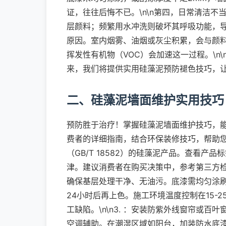
证，往往后悔不已。\n\n第四，日常清洁
层颜料；频繁用水冲洗则破坏其呼吸功能，导
原因。室内烟雾、油烟或灰尘积累，会与颜
挥发性有机物（VOC）会加速这一过程。\n
来，我们将提供实用硅藻泥预防褪色技巧，
二、硅藻泥墙面维护实用技巧
预防胜于治疗！掌握硅藻泥墙面维护技巧，能
费者的详细指南，结合环保装修技巧，帮助您轻
（GB/T 18582）的硅藻泥产品。查看产
津。建议消费者在购买决策中，参考第三方检测
确保基层处理干净、无油污。底漆需均匀涂刷2
24小时后再上色。施工环境温度控制在15-
工缺陷。\n\n3. ：安装防紫外线窗帘或百
空调辅助。在潮湿区域如阳台，加装防水底漆层