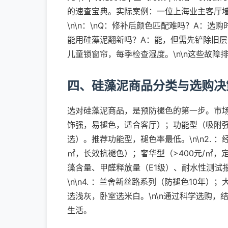
的速查宝典。实际案例：一位上海业主客厅墙
\n\n：\nQ：修补后颜色匹配难吗？A：选
能用硅藻泥翻新吗？A：能，但需先铲除旧层，
儿童锁窗帘，每季检查湿度。\n\n这些故
四、硅藻泥商品分类与选购决
选对硅藻泥商品，是预防褪色的第一步。市场商
饰强，易褪色，适合客厅）；功能型（吸附
选）。推荐功能型，褪色率最低。\n\n2. ：经
㎡，长效抗褪色）；奢华型（>400元/㎡，定
藻含量、甲醛释放量（E1级）、耐水性测试
\n\n4. ：兰舍新丝路系列（防褪色10
选浅灰，卧室选米白。\n\n通过科学选购
生活。