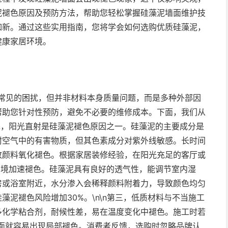
泥褪色原因及预防方法，帮助您轻松掌握硅藻泥墙面维护技
如新。通过这些实用指南，您将学会如何选购优质硅藻泥，
健康家居环境。
后常见的困扰，但并非材料本身质量问题，而是多种外部因
帮助您针对性预防，避免不必要的维修成本。下面，我们从
首先，阳光直射是硅藻泥褪色原因之一。硅藻泥的主要成分是
附空气中的有害物质，但其色素成分对紫外线敏感。长时间
致颜料氧化褪色。根据家居装修经验，在阳光充足的客厅或
湿环境加速褪色。硅藻泥具有良好的透气性，能调节室内湿
房或浴室附近，水分渗入会稀释颜料附着力，导致颜色均匀
藻泥褪色风险增加30%。\n\n第三，低质材料与不当施工
多化学粘合剂，耐候性差，易在温度变化中褪色。施工时若
面就容易出现局部褪色。消费者反馈，选购时忽略品牌认