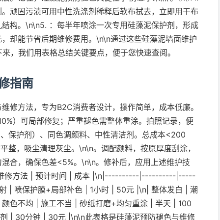
剂。顽固污渍可用中性洗涤剂稀释后软布拭去，立即用干布
构。\n\n5. ：每半年喷涂一次专用硅藻泥保护剂，形成
，却能节省后期维修费用。\n\n通过这些硅藻泥墙面维护
下来，我们用表格总结关键要点，便于您快速查阅。
修指南
维修方法，专为B2C消费者设计，操作简单，成本低廉。
<10%）可局部修复；严重褪色需整体重涂。拍照记录，便
刀、保护剂）、同色调颜料、中性清洁剂。总成本<200
磨平整，吸尘清理灰尘。\n\n。调配颜料，按原厚度刮涂，
合，确保色差<5%。\n\n。修补后，应用上述维护技
 预计时间 | 成本 |\n|----------|----------|-----
| 阳光直射 | 喷保护膜+局部补色 | 1小时 | 50元 |\n| 整体发白 | 潮
n| 颜色不均 | 施工不当 | 砂纸打磨+均匀重涂 | 半天 | 100
污剂 | 30分钟 | 30元 |\n\n此表格是硅藻泥预防褪色与维修