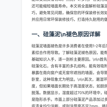
还可能缩短墙面寿命。本文将全面解析硅藻
巧，避免常见问题，确保您的环保装修长效
并应用日常环保装修技巧，打造持久耐用的
一、硅藻泥\n褪色原因详解
硅藻泥墙面褪色是许多消费者在使用1-2年
素综合作用导致。了解硅藻泥褪色原因，能
基础知识入手，逐一剖析主要原因。\n\n
硅藻化石，含有丰富的多孔结构，能有效吸
暴露在南向窗户或无窗帘遮挡的墙面，会导
卧室，这种现象尤为明显。\n\n其次，潮
度，但如果墙面长期处于高湿度状态，如厨
脱落。数据显示，湿度超过70%的环境中，硅
是隐形杀手。市面上部分硅藻泥产品添加过
底漆未均匀涂刷，或刮涂厚度不足2mm，墙