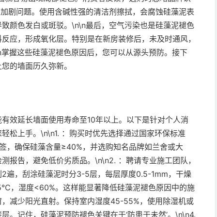
不当加剧问题。使用含碱性强的清洁剂擦拭，会腐蚀硅藻泥表
致颜色发白或斑驳。\n\n最后，空气污染也是硅藻泥褪色
料反应，形成氧化层。特别是在新房装修后，未及时通风，
\n掌握这些硅藻泥褪色原因后，您可以从源头预防。接下
让您的墙面历久弥新。
有效延长墙面使用寿命至10年以上。以下是针对个人消
松上手。\n\n1. ：购买时优先选择通过国家环保标准
品标签，确保硅藻含量≥40%，并选购知名品牌如兰舍或大
报告，避免低价劣质品。\n\n2. ：聘请专业施工团队，
遍，刮涂硅藻泥时分3-5层，每层厚度0.5-1mm，干燥
25℃，湿度<60%。这样能显著降低硅藻泥褪色原因中的施
叶窗，减少阳光直射。保持室内湿度45-55%，使用除湿机或
。记住，硅藻泥预防褪色关键在于‘防患于未然’。\n\n4.