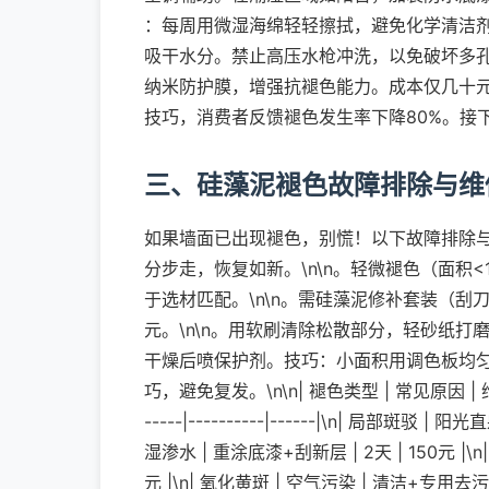
：每周用微湿海绵轻轻擦拭，避免化学清洁
吸干水分。禁止高压水枪冲洗，以免破坏多孔结
纳米防护膜，增强抗褪色能力。成本仅几十元
技巧，消费者反馈褪色发生率下降80%。接
三、硅藻泥褪色故障排除与维
如果墙面已出现褪色，别慌！以下故障排除与
分步走，恢复如新。\n\n。轻微褪色（面积
于选材匹配。\n\n。需硅藻泥修补套装（刮
元。\n\n。用软刷清除松散部分，轻砂纸打
干燥后喷保护剂。技巧：小面积用调色板均匀混
巧，避免复发。\n\n| 褪色类型 | 常见原因 | 维修方法 |
-----|----------|------|\n| 局部斑驳 
湿渗水 | 重涂底漆+刮新层 | 2天 | 150元 |\
元 |\n| 氧化黄斑 | 空气污染 | 清洁+专用去