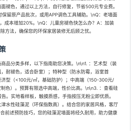
面褪色，通过以上方法，自行修复，节省500元专业费。
购时保留原产品批次，或用APP调色工具辅助。\nQ：老墙面
成本增加20%。\nQ：儿童房褪色快怎么办？A：加装
障排除方法，确保您的环保家居装修无后顾之忧。
策
品分类多样，以下指南助您决策。\n\n1. ：艺术型（装
强，耐褪色，适合卧室）；特种型（防水防霉，浴室首
济型（<100元/㎡，基础防护）；中高端（150-300元/
制色）。预算有限选中高端，性价比高。\n\n3. ：查看硅
报告。实地看样板，触摸质感，手指按压无粉尘即优质。
年）；大津水性硅藻泥（环保指数高）。结合您的家居风格，客厅
，结合前述预防技巧，您的硅藻泥墙面将经久耐用，助力健康