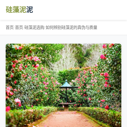
硅藻泥
泥
首页
/
首页
/
硅藻泥选购
/
如何辨别硅藻泥的真伪与质量