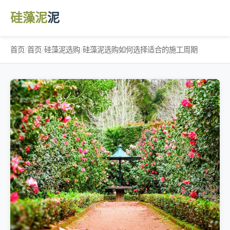
硅藻泥
泥
首页
/
首页
/
硅藻泥选购
/
硅藻泥选购如何选择适合的施工周期