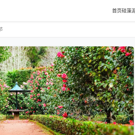
首页
硅藻
节