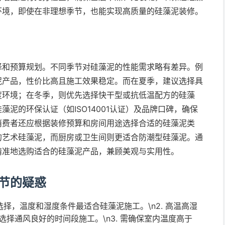
环境，即使在非理想季节，也能实现高质量的硅藻泥装修。
择和预算规划。不同季节对硅藻泥的性能需求略有差异。例
泥产品，性价比高且施工效果稳定。而在夏季，建议选择具
度环境；在冬季，则优先选择快干型或抗低温配方的硅藻
泥的环保认证（如ISO14001认证）及品牌口碑，确保
消费者还应根据装修预算和房间用途选择合适的硅藻泥类
的艺术硅藻泥，而厨房或卫生间则更适合防潮型硅藻泥。通
精准地选购适合的硅藻泥产品，兼顾美观与实用性。
节的疑惑
佳选择，温度和湿度条件最适合硅藻泥施工。\n2. 高温高湿
择通风良好的时间段施工。\n3. 需确保室内温度高于