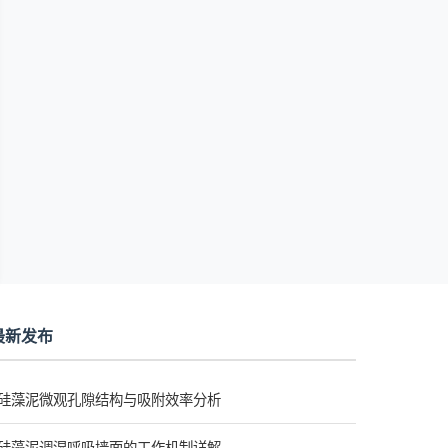
最新发布
硅藻泥微观孔隙结构与吸附效率分析
硅藻泥调湿呼吸墙面的工作机制详解