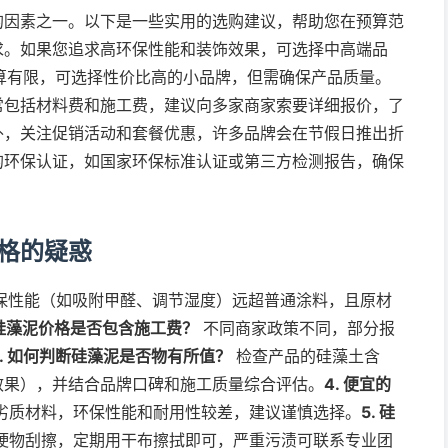
的因素之一。以下是一些实用的选购建议，帮助您在预算范
求。如果您追求高环保性能和装饰效果，可选择中高端品
预算有限，可选择性价比高的小品牌，但需确保产品质量。
常包括材料费和施工费，建议向多家商家索要详细报价，了
外，关注促销活动和套餐优惠，许多品牌会在节假日推出折
的环保认证，如国家环保标准认证或第三方检测报告，确保
格的疑惑
保性能（如吸附甲醛、调节湿度）远超普通涂料，且原材
. 硅藻泥价格是否包含施工费？
不同商家政策不同，部分报
3. 如何判断硅藻泥是否物有所值？
检查产品的硅藻土含
效果），并结合品牌口碑和施工质量综合评估。
4. 便宜的
劣质材料，环保性能和耐用性较差，建议谨慎选择。
5. 硅
硬物刮擦，定期用干布擦拭即可，严重污渍可联系专业团