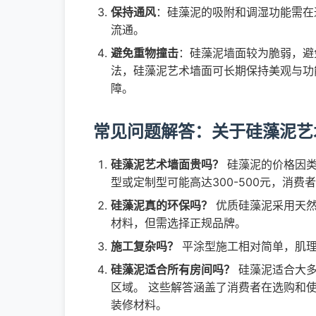
保持通风
：硅藻泥的吸附和调湿功能需在
流通。
避免重物撞击
：硅藻泥墙面较为脆弱，避
法，硅藻泥艺术墙面可长期保持美观与功
障。
常见问题解答：关于硅藻泥艺
硅藻泥艺术墙面贵吗？
硅藻泥的价格因类
型或定制型可能高达300-500元，消费
硅藻泥真的环保吗？
优质硅藻泥采用天然
材料，但需选择正规品牌。
施工复杂吗？
平涂型施工相对简单，肌理
硅藻泥适合所有房间吗？
硅藻泥适合大多
区域。 这些解答涵盖了消费者在选购和
装修材料。