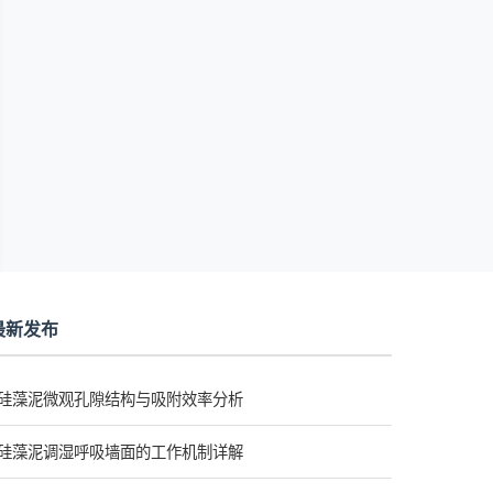
最新发布
硅藻泥微观孔隙结构与吸附效率分析
硅藻泥调湿呼吸墙面的工作机制详解