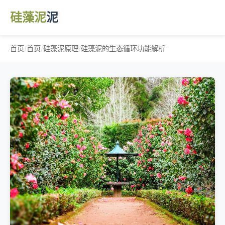
硅藻泥
泥
首页
/
首页
/
硅藻泥原理
/
硅藻泥的生态循环功能解析