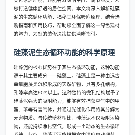
美化家居环境，还能有效吸附甲醛、调节湿度，为
您打造健康舒适的居住空间。本文将深入解析硅藻
泥的生态循环功能，揭秘其环保吸附原理，结合选
购指南和实用技巧，帮助您全面了解这一绿色建材
的魅力，为您的装修决策提供清晰指引。
硅藻泥生态循环功能的科学原理
硅藻泥的核心优势在于其生态循环功能，这种功能
源于其主要成分——硅藻土。硅藻土是一种由远古
单细胞藻类沉积形成的天然矿物，具有多孔结构，
孔隙率高达90%以上。这种独特的微孔结构赋予了
硅藻泥强大的吸附能力，能够有效捕获空气中的甲
醛、苯等有害气体，并通过光催化作用将其分解为
无害物质。与传统壁材相比，硅藻泥不仅吸附污染
物，还能持续净化空气，形成一个动态的生态循环
系统。此外，硅藻泥还能根据室内湿度自动调节，