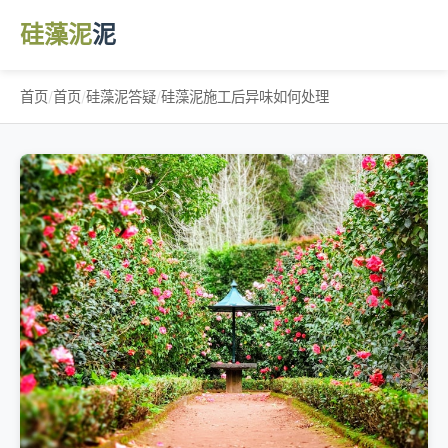
硅藻泥
泥
首页
/
首页
/
硅藻泥答疑
/
硅藻泥施工后异味如何处理