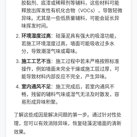
胶黏剂、底漆或稀释剂等辅料，这些材料可能
释放出挥发性有机化合物（VOCs），导致轻微
异味。尤其是一些低质量辅料，可能会延长异
味挥发时间。
环境湿度过高
：硅藻泥具有强大的吸湿功能，
若施工环境湿度过高，墙面可能吸收过多水
分，导致潮湿气味或霉味。
施工工艺不当
：施工过程中若未严格按照标准
操作，例如墙面未完全干燥或施工层过厚，可
能导致材料内部反应不完全，产生异味。
室内通风不足
：施工完成后，若室内通风不
畅，残留的辅料气味或湿气无法及时散发，容
易形成异味积聚。
了解这些成因是解决问题的第一步。通过针对性处
理，您可以有效消除异味，恢复硅藻泥墙面的清新
效果。